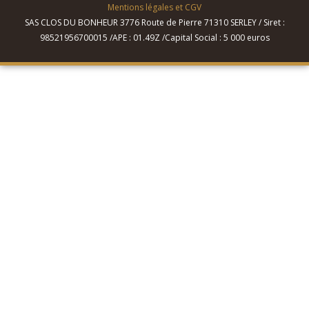
Mentions légales et CGV
SAS CLOS DU BONHEUR 3776 Route de Pierre 71310 SERLEY / Siret :
98521956700015 /APE : 01.49Z /Capital Social : 5 000 euros