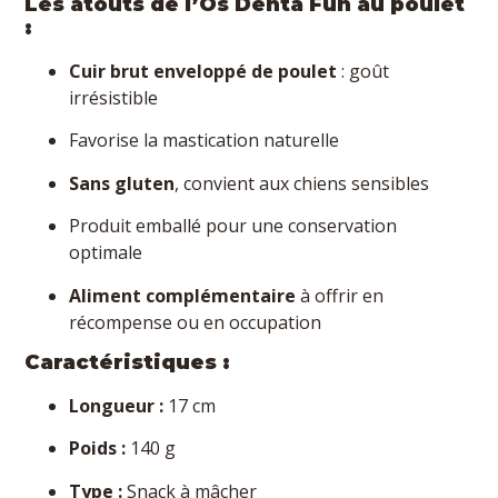
Les atouts de l’Os Denta Fun au poulet
:
Cuir brut enveloppé de poulet
: goût
irrésistible
Favorise la mastication naturelle
Sans gluten
, convient aux chiens sensibles
Produit emballé pour une conservation
optimale
Aliment complémentaire
à offrir en
récompense ou en occupation
Caractéristiques :
Longueur :
17 cm
Poids :
140 g
Type :
Snack à mâcher