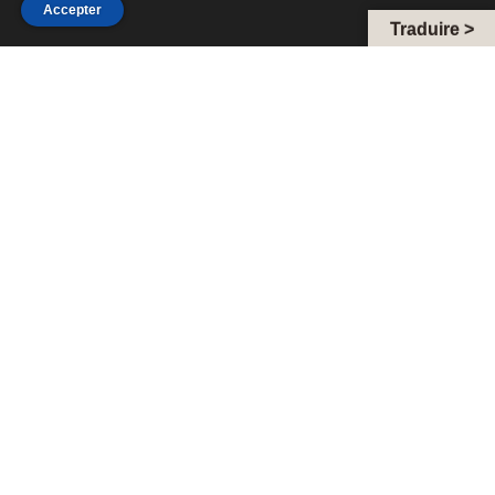
Accepter
Traduire >
Téléphone :
+33 6 33 66 81 96
Email :
closdubonheur@gmail.com