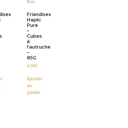
dises
Friandises
i
Hapki
Pure
–
s
Cubes
à
l’autruche
–
85G
4,50
€
er
Ajouter
au
r
panier