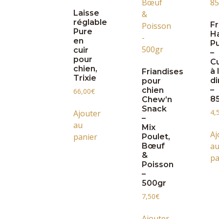
Laisse
réglable
Fr
Pure
H
en
P
cuir
–
pour
C
chien,
à 
Friandises
Trixie
d
pour
–
chien
66,00
€
8
Chew’n
Snack
4,
Ajouter
–
au
Mix
Aj
panier
Poulet,
a
Bœuf
&
pa
Poisson
–
500gr
7,50
€
Ajouter