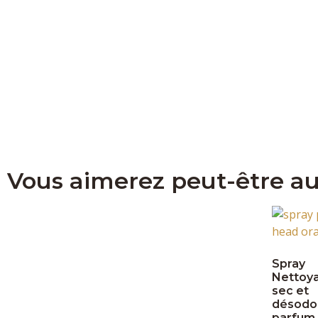
Vous aimerez peut-être au
Spray
Nettoya
sec et
désodo
parfum