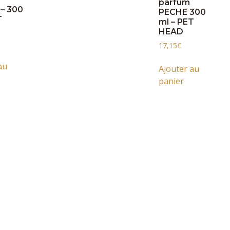
parfum
– 300
PECHE 300
T
ml – PET
HEAD
17,15
€
au
Ajouter au
panier