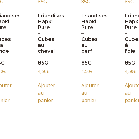
iandises
Friandises
Friandises
Frian
apki
Hapki
Hapki
Hapk
ure
Pure
Pure
Pure
–
–
–
ubes
Cubes
Cubes
Cube
la
au
au
à
inde
cheval
cerf
l’oie
–
–
–
5G
85G
85G
85G
50
€
4,50
€
4,50
€
4,50
€
outer
Ajouter
Ajouter
Ajout
u
au
au
au
nier
panier
panier
panie