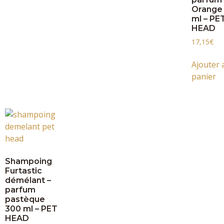
Orange 
ml – PE
HEAD
17,15
€
Ajouter 
panier
Shampoing
Furtastic
démélant –
parfum
pastèque
300 ml – PET
HEAD