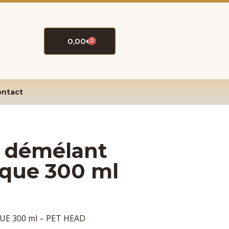
0,00
€
0
ntact
c démélant
èque 300 ml
QUE 300 ml – PET HEAD