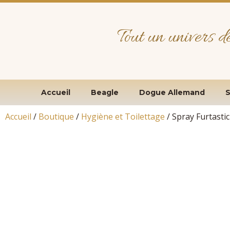
Tout un univers d
Accueil
Beagle
Dogue Allemand
S
Accueil
/
Boutique
/
Hygiène et Toilettage
/ Spray Furtast