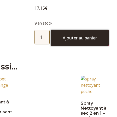
17,15
€
9 en stock
Ajouter au panier
ssi…
nt à
Spray
Nettoyant à
risant
sec 2 en 1 –