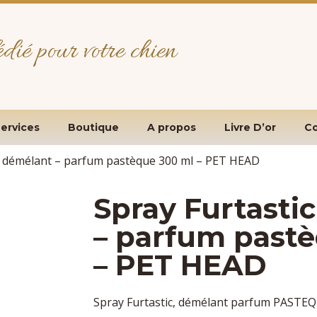
édié pour votre chien
ervices
Boutique
A propos
Livre D’or
Co
ic démélant – parfum pastèque 300 ml – PET HEAD
Spray Furtasti
– parfum past
– PET HEAD
Spray Furtastic, démélant parfum PASTE