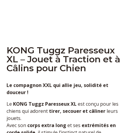
KONG Tuggz Paresseux
XL – Jouet à Traction et à
Câlins pour Chien
Le compagnon XXL qui allie jeu, solidité et
douceur !
Le
KONG Tuggz Paresseux XL
est conçu pour les
chiens qui adorent
tirer, secouer et câliner
leurs
jouets.
Avec son
corps extra long
et ses
extrémités en
corde solide
, il stimule l’instinct naturel de