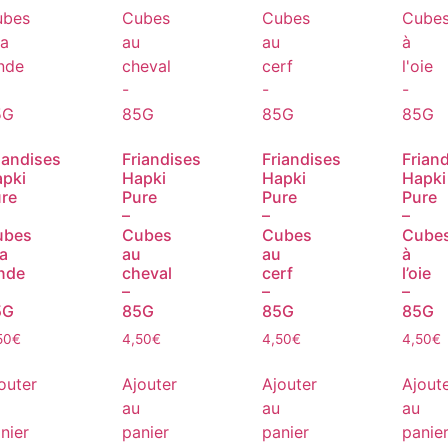
iandises
Friandises
Friandises
Frian
pki
Hapki
Hapki
Hapki
re
Pure
Pure
Pure
–
–
–
ubes
Cubes
Cubes
Cube
la
au
au
à
nde
cheval
cerf
l’oie
–
–
–
5G
85G
85G
85G
50
€
4,50
€
4,50
€
4,50
€
outer
Ajouter
Ajouter
Ajout
au
au
au
nier
panier
panier
panie