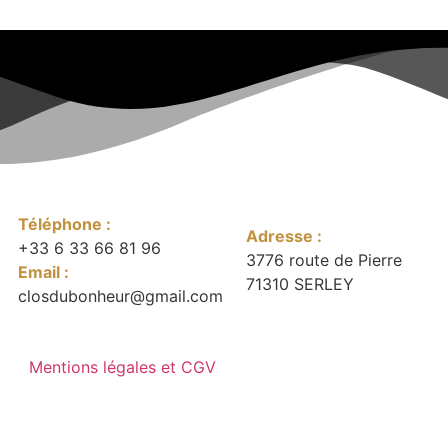
Téléphone :
Adresse :
+33 6 33 66 81 96
3776 route de Pierre
Email :
71310 SERLEY
closdubonheur@gmail.com
Mentions légales et CGV
 SERLEY / Siret : 98521956700015 /APE : 01.49Z /Capita