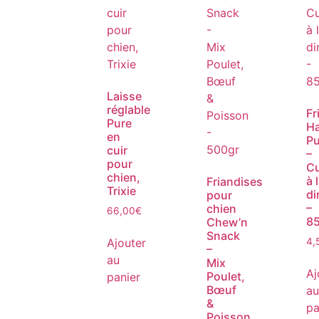
Laisse
réglable
Fr
Pure
Ha
en
Pu
cuir
–
pour
C
chien,
à 
Friandises
Trixie
di
pour
–
chien
66,00
€
8
Chew’n
Snack
Ajouter
4,
–
au
Mix
Aj
Poulet,
panier
Bœuf
au
&
pa
Poisson