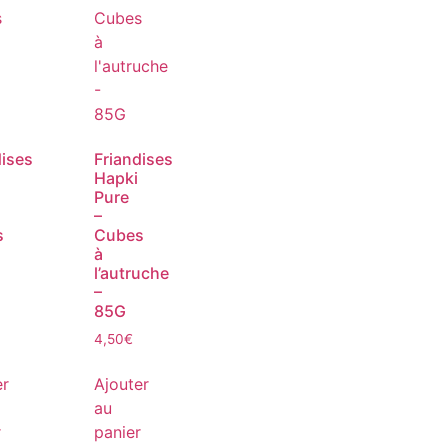
dises
Friandises
Hapki
Pure
–
s
Cubes
à
l’autruche
–
85G
4,50
€
er
Ajouter
au
r
panier